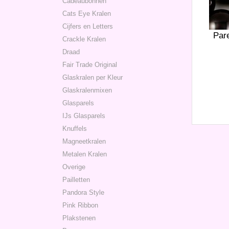
Cadeaubonnen
Cats Eye Kralen
Cijfers en Letters
Par
Crackle Kralen
Draad
Fair Trade Original
Glaskralen per Kleur
Glaskralenmixen
Glasparels
IJs Glasparels
Knuffels
Magneetkralen
Metalen Kralen
Overige
Pailletten
Pandora Style
Pink Ribbon
Plakstenen