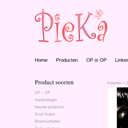
Home
Producten
OP is OP
Linke
Product soorten
Artikelen
>
OP = OP
Aanbiedingen
Nieuwe producten
Acryl Kralen
Bloemoorbellen