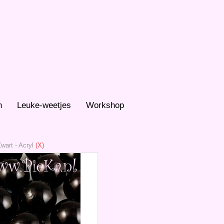
n
Leuke-weetjes
Workshop
Zwart
-
Acryl
(X)