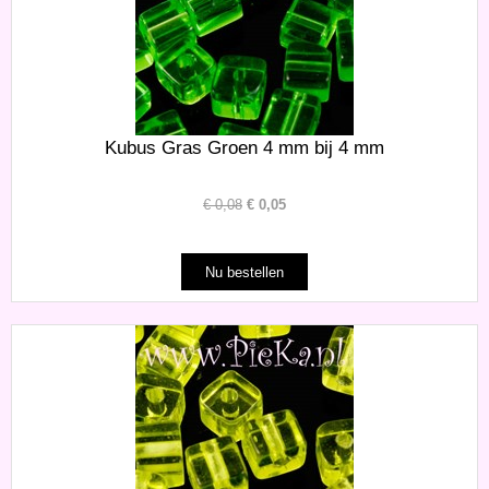
Kubus Gras Groen 4 mm bij 4 mm
€
0,08
€
0,05