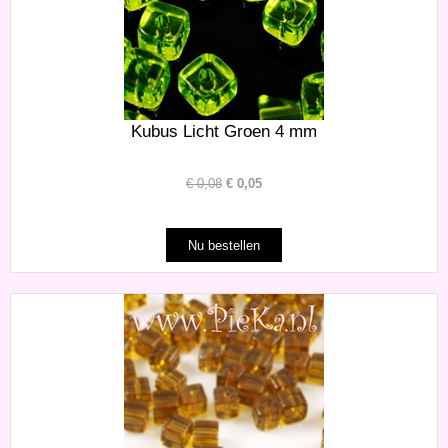
Kubus Licht Groen 4 mm
€
0,08
€
0,05