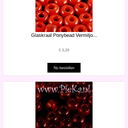
Glaskraal Ponybead Vermiljo...
€
0,20