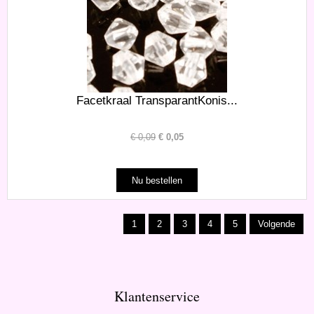
Facetkraal TransparantKonis...
€
0,09
€
0,05
1
2
3
4
5
Volgende
Klantenservice