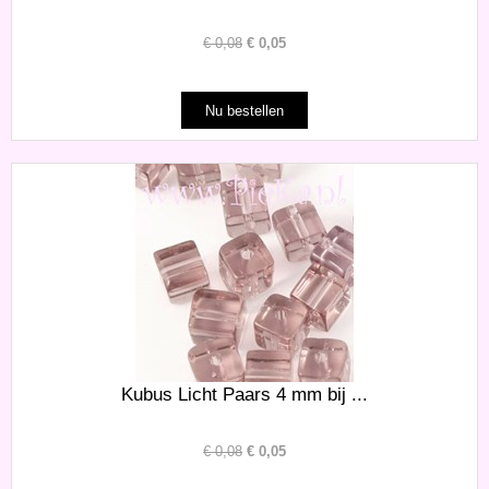
€
0,08
€
0,05
Kubus Licht Paars 4 mm bij ...
€
0,08
€
0,05