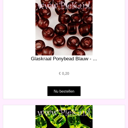
Glaskraal Ponybead Blauw - ...
€
0,20