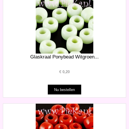
Glaskraal Ponybead Witgroen...
€
0,20