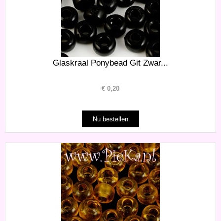
Glaskraal Ponybead Git Zwar...
€
0,20