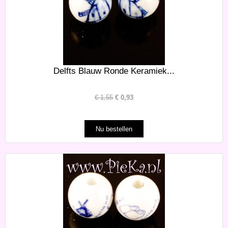
Delfts Blauw Ronde Keramiek...
€
1,55
€
0,93