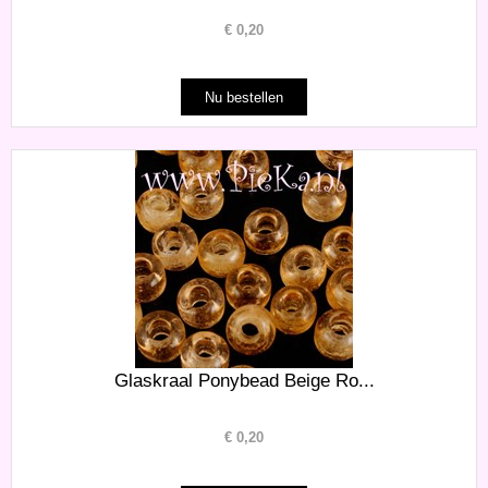
€
0,20
Glaskraal Ponybead Beige Ro...
€
0,20