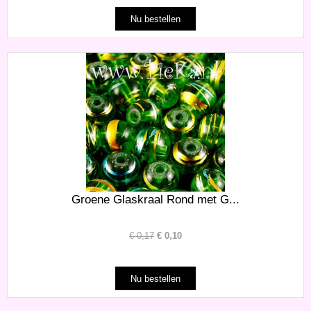
Groene Glaskraal Rond met G...
€
0,17
€
0,10