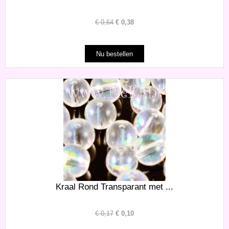
€
0,64
€
0,38
Kraal Rond Transparant met ...
€
0,17
€
0,10