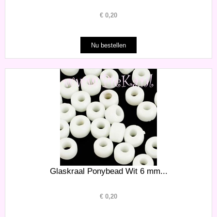
€
0,20
Glaskraal Ponybead Wit 6 mm...
€
0,20