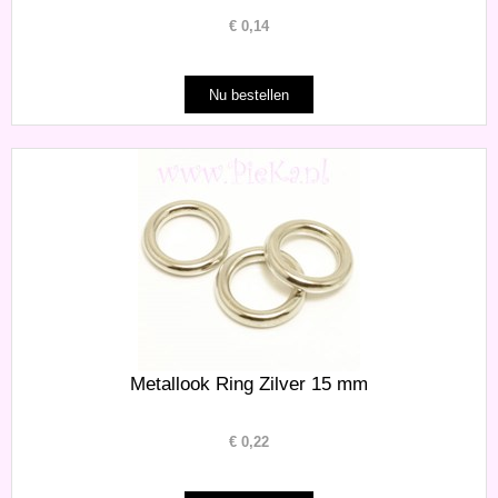
€
0,14
Metallook Ring Zilver 15 mm
€
0,22