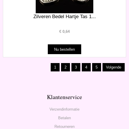
Zilveren Bedel Hartje Tas 1...
€
0,64
1
2
3
4
5
Volgende
Klantenservice
Verzendinformatie
Betalen
Retourneren