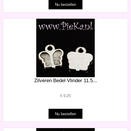
Zilveren Bedel Vlinder 11.5...
€
0,25