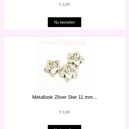
€
0,09
Metallook Zilver Ster 11 mm...
€
0,08