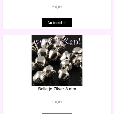
€
0,09
Belletje Zilver 8 mm
€
0,09