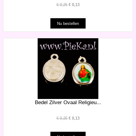
€
0,25
€
0,13
Bedel Zilver Ovaal Religieu...
€
0,25
€
0,13