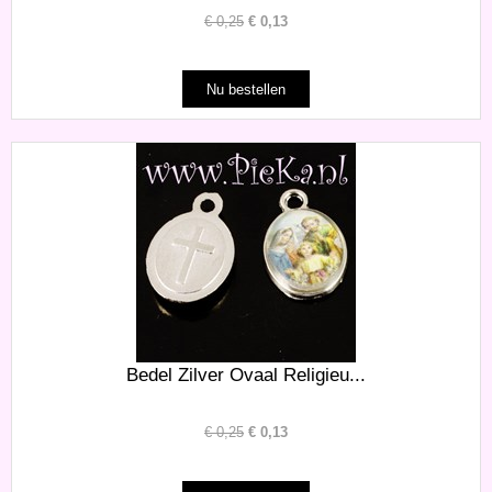
€
0,25
€
0,13
Bedel Zilver Ovaal Religieu...
€
0,25
€
0,13