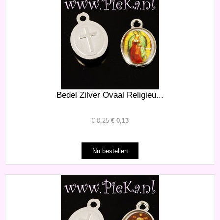
Bedel Zilver Ovaal Religieu...
€
0,25
€
0,13