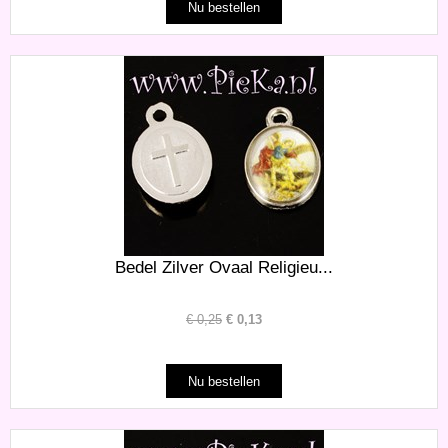
Bedel Zilver Ovaal Religieu...
€
0,25
€
0,13