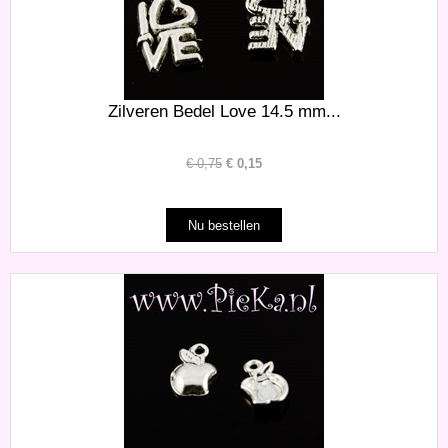
Zilveren Bedel Love 14.5 mm...
€
0,75
€
0,15