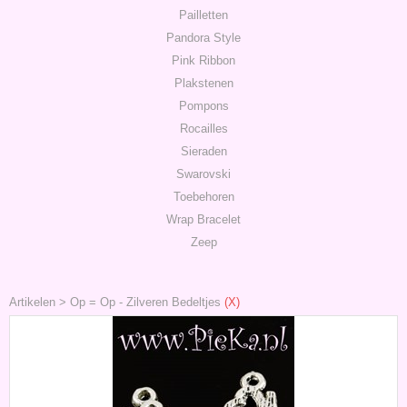
Pailletten
Pandora Style
Pink Ribbon
Plakstenen
Pompons
Rocailles
Sieraden
Swarovski
Toebehoren
Wrap Bracelet
Zeep
Artikelen
>
Op = Op
-
Zilveren Bedeltjes
(X)