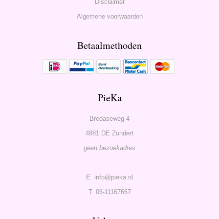
Disclaimer
Algemene voorwaarden
Betaalmethoden
PieKa
Bredaseweg 4
4881 DE Zundert
geen bezoekadres
E. info@pieka.nl
T. 06-11167667