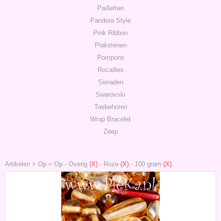
Pailletten
Pandora Style
Pink Ribbon
Plakstenen
Pompons
Rocailles
Sieraden
Swarovski
Toebehoren
Wrap Bracelet
Zeep
Artikelen
>
Op = Op
-
Overig
(X)
-
Roze
(X)
-
100 gram
(X)