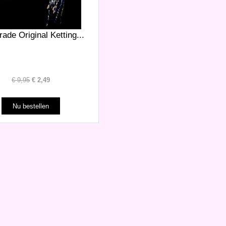
rade Original Ketting...
€
9,95
€
2,49