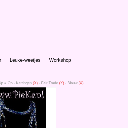
n
Leuke-weetjes
Workshop
Op = Op
-
Kettingen
(X)
-
Fair Trade
(X)
-
Blauw
(X)