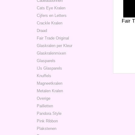
Cadeaubonnen
Cats Eye Kralen
Cijfers en Letters
Fair T
Crackle Kralen
Draad
Fair Trade Original
Glaskralen per Kleur
Glaskralenmixen
Glasparels
IJs Glasparels
Knuffels
Magneetkralen
Metalen Kralen
Overige
Pailletten
Pandora Style
Pink Ribbon
Plakstenen