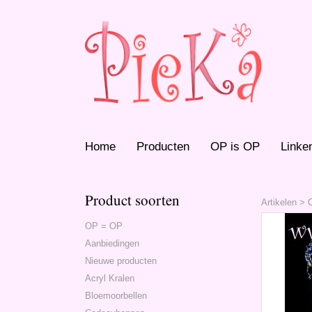
Home
Producten
OP is OP
Linke
Product soorten
Artikelen
>
OP = OP
Aanbiedingen
Nieuwe producten
Acryl Kralen
Bloemoorbellen