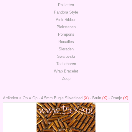
Pailletten
Pandora Style
Pink Ribbon
Plakstenen
Pompons
Rocailles
Sieraden
Swarovski
Toebehoren
Wrap Bracelet
Zeep
Artikelen
>
Op = Op
-
4.5mm Bugle Silverlined
(X)
-
Bruin
(X)
-
Oranje
(X)