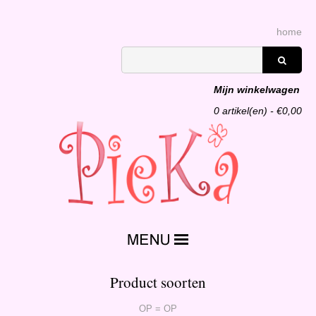
home
Mijn winkelwagen
0
artikel(en) - €
0,00
Product soorten
OP = OP