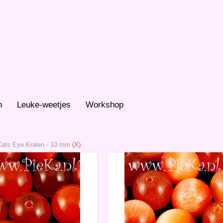
n
Leuke-weetjes
Workshop
Cats Eye Kralen
-
10 mm
(X)