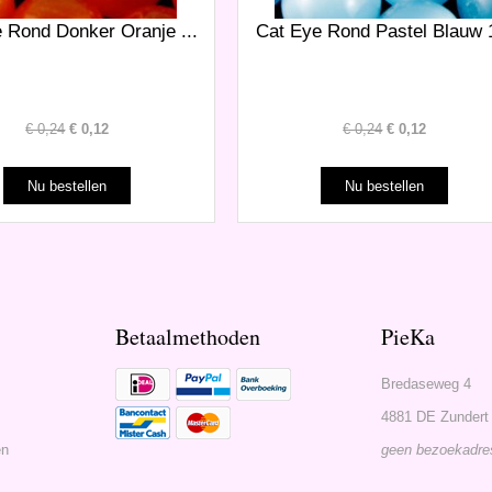
 Rond Donker Oranje ...
Cat Eye Rond Pastel Blauw 1
€
0,24
€
0,12
€
0,24
€
0,12
Betaalmethoden
PieKa
Bredaseweg 4
4881 DE Zundert
en
geen bezoekadre