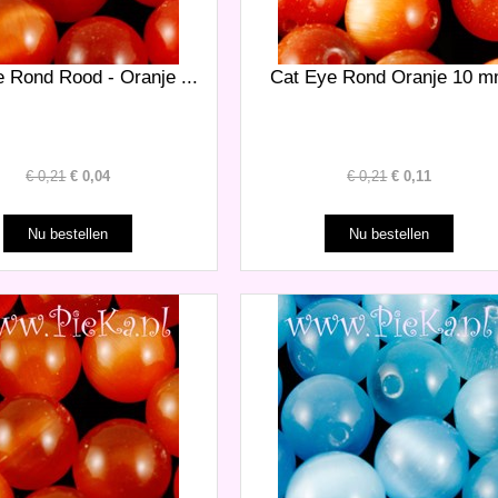
 Rond Rood - Oranje ...
Cat Eye Rond Oranje 10 
€
0,21
€
0,04
€
0,21
€
0,11