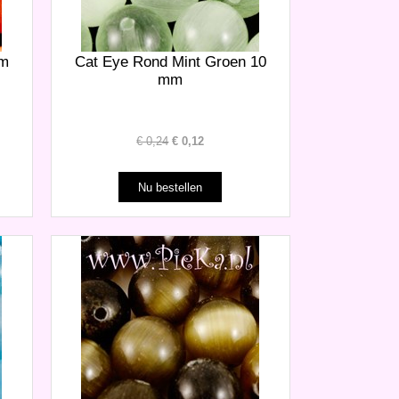
mm
Cat Eye Rond Mint Groen 10
mm
€
0,24
€
0,12