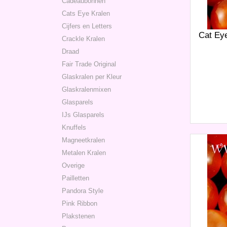
Cadeaubonnen
Cats Eye Kralen
Cijfers en Letters
Cat Eye
Crackle Kralen
Draad
Fair Trade Original
Glaskralen per Kleur
Glaskralenmixen
Glasparels
IJs Glasparels
Knuffels
Magneetkralen
Metalen Kralen
Overige
Pailletten
Pandora Style
Pink Ribbon
Plakstenen