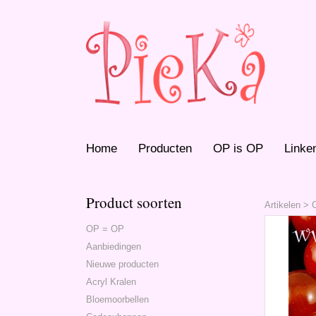
Home
Producten
OP is OP
Linke
Product soorten
Artikelen
>
OP = OP
Aanbiedingen
Nieuwe producten
Acryl Kralen
Bloemoorbellen