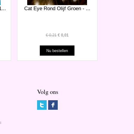
...
Cat Eye Rond Olijf Groen - ...
€
0,21
€
0,01
Volg ons
s