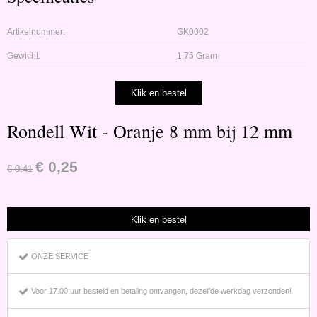
Artikelnummer:
GK0002
Gewicht:
1,75 Gram
Rondell Wit - Oranje 8 mm bij 12 mm
€
0,25
€
0,41
ONZE SERVICE
Voor 17.00 uur besteld en betaling ontvangen, dezelfde werkdag verzonden!