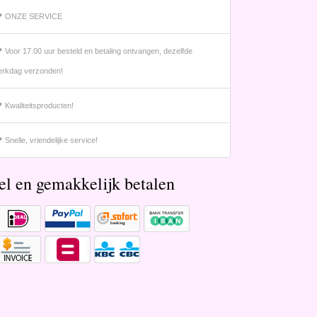
ONZE SERVICE
Voor 17.00 uur besteld en betaling ontvangen, dezelfde
rkdag verzonden!
Kwaliteitsproducten!
Snelle, vriendelijke service!
el en gemakkelijk betalen