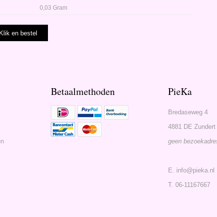
0,03 Gram
Betaalmethoden
PieKa
Bredaseweg 4
4881 DE Zundert
en
geen bezoekadre
E. info@pieka.nl
T. 06-11167667