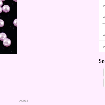
we
Sn
AC013