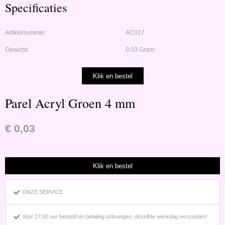
Specificaties
Artikelnummer:
AC017
Gewicht:
0,03 Gram
Parel Acryl Groen 4 mm
€
0,03
ONZE SERVICE
Voor 17.00 uur besteld en betaling ontvangen, dezelfde werkdag verzonden!