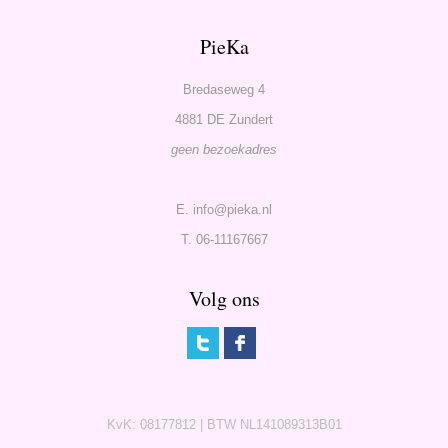
PieKa
Bredaseweg 4
4881 DE Zundert
geen bezoekadres
E. info@pieka.nl
T. 06-11167667
Volg ons
KvK: 08177812 | BTW NL141089313B01