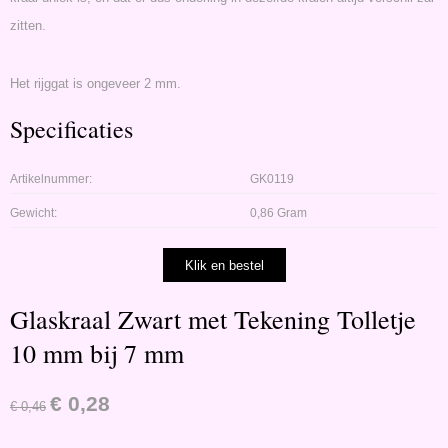
zitten.
Het rijggat is ongeveer 2 mm.
Specificaties
Artikelnummer:
GK0119
Gewicht:
0,86 Gram
Glaskraal Zwart met Tekening Tolletje
10 mm bij 7 mm
€
0,28
€
0,46