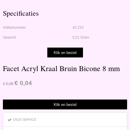
Specificaties
Artikelnummer:
AC153
Gewicht:
0,21 Gram
Facet Acryl Kraal Bruin Bicone 8 mm
€
0,04
€
0,08
ONZE SERVICE